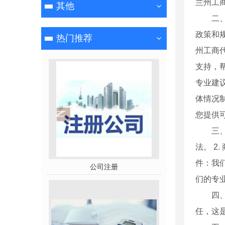
兰州工
其他
二
政策和
热门推荐
州工商
支持，
专业建
体情况
您提供
三
法。 2
件：我
公司注册
们的专
四
任，这是