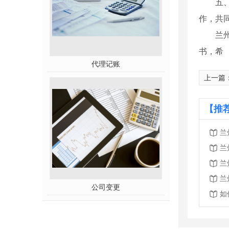
五
作，共
兰
书，希
代理记账
上一篇
【推
兰
兰
兰
兰
公司变更
如