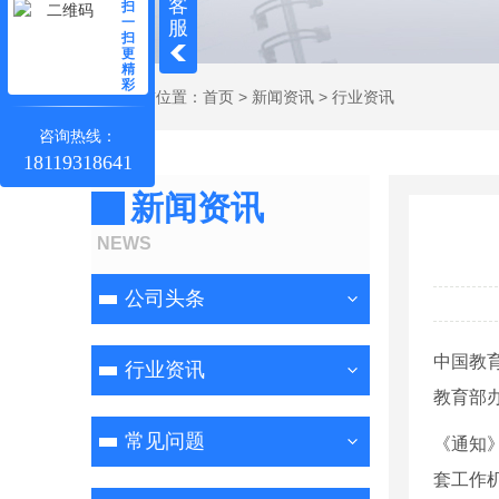
客
扫
一
服
扫
更
精
彩
当前位置：
首页
>
新闻资讯
>
行业资讯
咨询热线：
18119318641
新闻资讯
NEWS
公司头条
中国教
行业资讯
教育部
常见问题
《通知
套工作