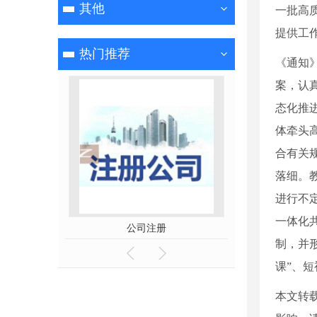
其他
一批高
提供工
热门推荐
《通知
案，认
态化推
体牵头
合有关
落细。
进行不
一体化
公司注册
代理
制，并
课”、
本文转