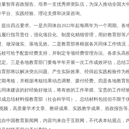
质量智库咨政报告、培养一支优秀师资队伍，为深入推动全国大
作平台、实践经验、理论支撑和决策咨询。
》提出四点要求。一是共同体自2022年起每两年为一个周期。
真履行指导责任，强化项目化、制度化精细管理，用好教育部等八
进、做深做实、落地见效。二是教育部将根据各共同体工作情况
高校可给予配套经费支持，并制定专项经费管理办法。各牵头高
规定。三是各地教育部门要每半年开展一次工作成效评估，总结
教育部将以解决突出问题、产生实际效果、经得起实践检验作为
定期考核，并根据考核结果动态调整、拨付经费。四是各地教育
共同体建设的好经验好做法，将有效的工作举措、宝贵的工作经
记账
公司变更
形成总结材料报教育部（社会科学司）。总结材料包括但不限于优
短视频，高质量学术文章、教研成果、实践教学成果、咨政报告等
载自中国教育新闻网，内容均来自于互联网，不代表本站观点，