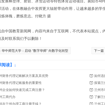
索发展棒垒球、射箭、冰雪运动等特色体育运动项目。襄阳市48
课活动，在体教融合中发挥更大辐射带动作用，让越来越多的学
锻炼体魄，磨炼意志。付晓方 摄
载自中国教育新闻网，内容均来自于互联网，不代表本站观点，
请及时联系我们予以删除！
：
华中师范大学：启动 “数字华师” 向数字化转型
下一篇
荐阅读】↓
记账
公司变更
州财务代理记账解决方案及其优势
如何选
州财务代理记账服务的重要性
探索兰
州企业如何快速完成工商注册？
兰州市
州工商代办
了解兰
何在兰州办理工商注册手续？
兰州工