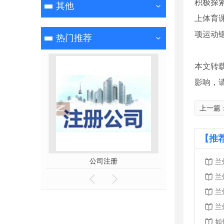
积极探
其他
上体育
项运动
热门推荐
本文转
影响，
上一篇
【推
公司注册
代理
兰
兰
兰
兰
如