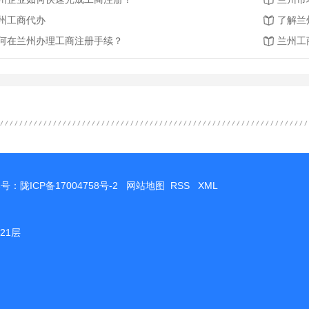
州工商代办
了解兰
何在兰州办理工商注册手续？
兰州工
案号：
陇ICP备17004758号-2
网站地图
RSS
XML
21层