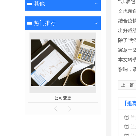
“‘加
其他
文虎亲
结合疫
热门推荐
出好成
除了“
寓意一
本文转
影响，
上一篇
账
公司变更
【推
兰
兰
兰