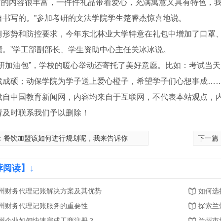
油包’的内容很丰富，一件件礼品带着爱心，充满寓意又具有特色，
自书写的。”参加考研的文法学院学生楚睿杰惊喜地说。
情形势和防控要求，今年东北林业大学特意在礼包中增加了口罩、
绩。”学工部副部长、学生资助中心主任关冰冰说。
考研加油包”，学校的暖心举动还寄托了美好意愿。比如：考试当天
战成硕；动保学院为学子送上爱心橙子，希望学子们心想事成…
载自中国教育新闻网，内容均来自于互联网，不代表本站观点，
请及时联系我们予以删除！
：
餐饮加盟该如何进行规划呢，我来告诉你
下一篇
荐阅读】↓
州财务代理记账解决方案及其优势
如何选
州财务代理记账服务的重要性
探索兰
州企业如何快速完成工商注册？
兰州市