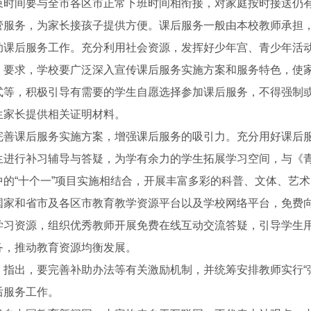
束时间要与全市各区市正常下班时间相衔接，对家庭按时接送仍
管服务，为家长接孩子提供方便。课后服务一般由本校教师承担
助课后服务工作。充分利用社会资源，发挥好少年宫、青少年活
》要求，学校要广泛深入宣传课后服务实施方案和服务特色，使
式等，积极引导有需要的学生自愿选择参加课后服务，不得强制
生家长提供相关证明材料。
完善课后服务实施方案，增强课后服务的吸引力。充分用好课后
生进行补习辅导与答疑，为学有余力的学生拓展学习空间，与《青
中的“十个一”项目实施相结合，开展丰富多彩的科普、文体、艺
国家和省市及各区市教育教学资源平台以及学校网络平台，免费
记账
公司变更
学习资源，组织优秀教师开展免费在线互动交流答疑，引导学生
务，推动教育资源均衡发展。
》指出，要完善补助办法等有关激励机制，并统筹安排教师实行“
后服务工作。