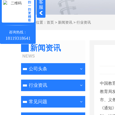
客
扫
一
服
扫
更
精
彩
当前位置：
首页
>
新闻资讯
>
行业资讯
咨询热线：
18119318641
新闻资讯
NEWS
公司头条
中国教
行业资讯
教育局
市、义
常见问题
《通知