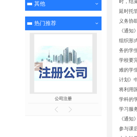
时，结
其他
延时托
义务协
热门推荐
《通知
组织形
务的学
学校要
难的学
计划》
将利用
公司注册
代理
学科的
学习服
《通知
参与课