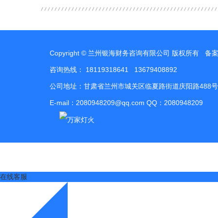
Copyright © 兰州银海财务咨询有限公司 版权所有 备
咨询热线： 18119318641 13679408892
公司地址：甘肃省兰州市城关区临夏路街道庆阳路488号
E-mail：2080948209@qq.com QQ：2080948209
在线客服