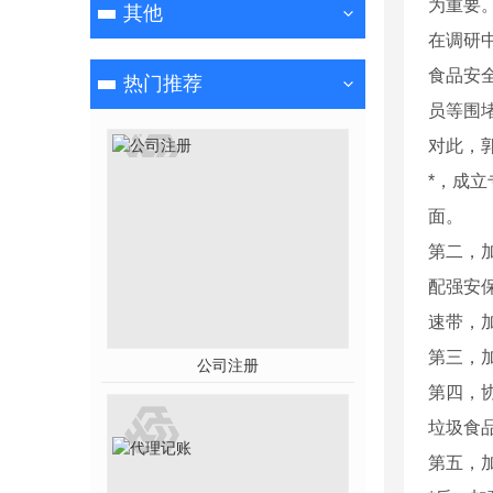
为重要
其他
在调研
食品安
热门推荐
员等围
对此，
*，成
面。
第二，
配强安
速带，
第三，
公司注册
第四，
垃圾食
第五，