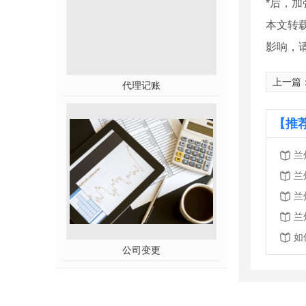
*后，
本文转
影响，
上一篇
代理记账
【推
兰
兰
兰
兰
如
公司变更