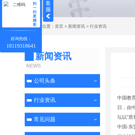
客
扫
一
服
扫
更
精
彩
当前位置：
首页
>
新闻资讯
>
行业资讯
咨询热线：
18119318641
新闻资讯
NEWS
公司头条
中国教育
行业资讯
日，由中
坛以“
常见问题
中国-