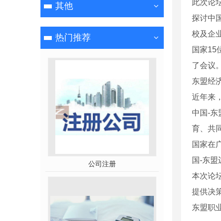
此次论坛
其他
探讨中
校及企
热门推荐
国家15
了会议
东盟经
近年来
中国-
育、共
国家在
国-东
公司注册
本次论
提供决
东盟职